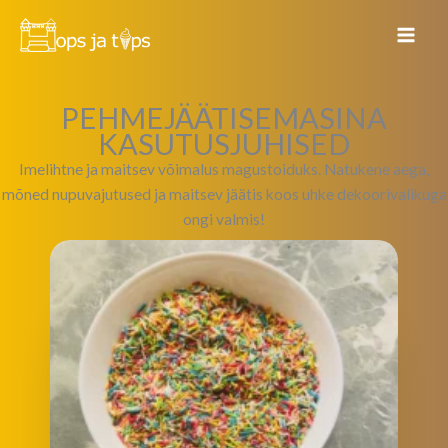
Skip
to
content
PEHMEJÄÄTISEMASINA
KASUTUSJUHISED
Imelihtne ja maitsev võimalus magustoiduks. Natukene aega,
mõned nupuvajutused ja maitsev jäätis koos uhke dekoorivalikuga
ongi valmis!