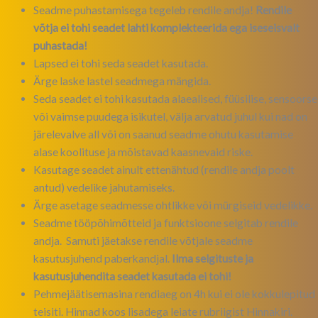
Seadme puhastamisega tegeleb rendile andja!
Rendile
võtja ei tohi seadet lahti komplekteerida ega iseseisvalt
puhastada!
Lapsed ei tohi seda seadet kasutada.
Ärge laske lastel seadmega mängida.
Seda seadet ei tohi kasutada alaealised, füüsilise, sensoorse
või vaimse puudega isikutel, välja arvatud juhul kui nad on
järelevalve all või on saanud seadme ohutu kasutamise
alase koolituse ja mõistavad kaasnevaid riske.
Kasutage seadet ainult ettenähtud (rendile andja poolt
antud) vedelike jahutamiseks.
Ärge asetage seadmesse ohtlikke või mürgiseid vedelikke.
Seadme tööpõhimõtteid ja funktsioone selgitab rendile
andja. Samuti jäetakse rendile võtjale seadme
kasutusjuhend paberkandjal.
Ilma selgituste ja
kasutusjuhendita seadet kasutada ei tohi!
Pehmejäätisemasina rendiaeg on 4h kui ei ole kokkulepitud
teisiti. Hinnad koos lisadega leiate rubriigist Hinnakiri.