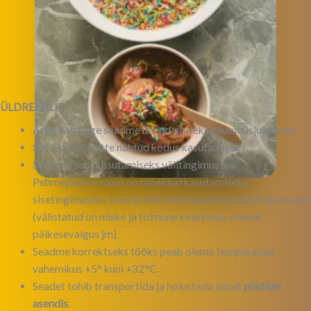
ÜLDREEGLID
Ärge kasutage seadme ühendamiseks pikendusjuhtmeid.
See seade on ette nähtud kodus kasutamiseks.
Seade
ei sobi kasutamiseks välitingimustes.
Pehmejäätisemasin on mõeldud kasutamiseks
sisetingimustes, kuid eraldi kokkulepetel ka välitingimustes
(välistatud on niiske ja tolmune keskkond, otsene
päikesevalgus jm).
Seadme korrektseks tööks peab olema temperatuur
vahemikus +5° kuni +32°C.
Seadet tohib transportida ja hoiustada ainult
püstises
asendis
.