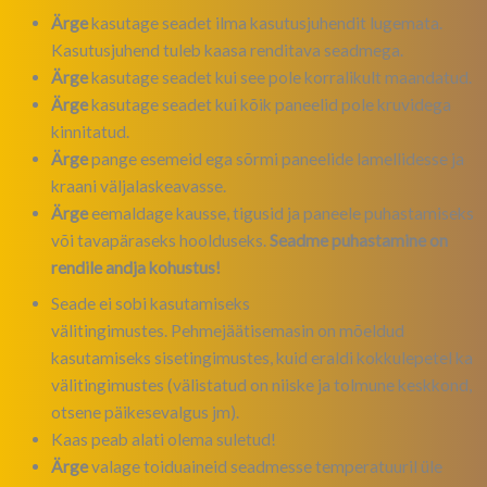
Ärge
kasutage seadet ilma kasutusjuhendit lugemata.
Kasutusjuhend tuleb kaasa renditava seadmega.
Ärge
kasutage seadet kui see pole korralikult maandatud.
Ärge
kasutage seadet kui kõik paneelid pole kruvidega
kinnitatud.
Ärge
pange esemeid ega sõrmi paneelide lamellidesse ja
kraani väljalaskeavasse.
Ärge
eemaldage kausse, tigusid ja paneele puhastamiseks
või tavapäraseks hoolduseks.
Seadme puhastamine on
rendile andja kohustus!
Seade
ei
sobi kasutamiseks
välitingimustes. Pehmejäätisemasin on mõeldud
kasutamiseks sisetingimustes, kuid eraldi kokkulepetel ka
välitingimustes (välistatud on niiske ja tolmune keskkond,
otsene päikesevalgus jm).
Kaas peab alati olema suletud!
Ärge
valage toiduaineid seadmesse temperatuuril üle