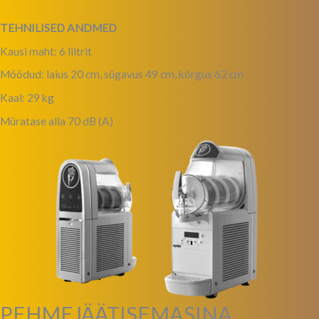
TEHNILISED ANDMED
Kausi maht: 6 liitrit
Mõõdud: laius 20 cm, sügavus 49 cm, kõrgus 62 cm
Kaal: 29 kg
Müratase alla 70 dB (A)
PEHMEJÄÄTISEMASINA