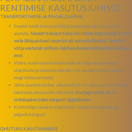
RENTIMISE KASUTUSJUHISED
TRANSPORTIMINE JA PAIGALDAMINE
Seadet tohib transportida ja hoiustada ainult püstises
asendis.
Seadet transportides või tõstes ärge kunagi tõstke
seda läbipaistvast anumist või aurusti silindrist. Rendile
võtja vastutab sellises väärkasutusest põhjustatud kahjude
eest.
Võtke seade kastist ettevaatlikult välja ning asetage
stabiilsele ja tasasele pinnale, mis suudab kanda raskust
isegi täiskoormusel.
Jätke seadme ümber vähemalt 15 cm vaba ruumi, et mitte
takistada jahutusõhu liikumist.
Asetage seade nii, et
toitekaabel oleks kergesti ligipääsetav.
Kontrollige seadme stabiilsust, vajadusel reguleerige
jalgade kõrgust.
OHUTUKS KASUTAMISEKS