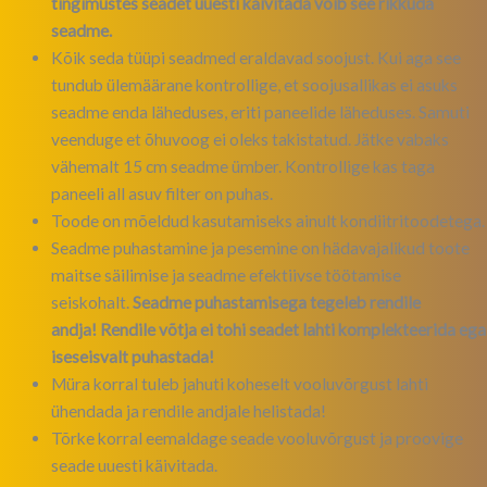
tingimustes seadet uuesti käivitada võib see rikkuda
seadme.
Kõik seda tüüpi seadmed eraldavad soojust. Kui aga see
tundub ülemäärane kontrollige, et soojusallikas ei asuks
seadme enda läheduses, eriti paneelide läheduses. Samuti
veenduge et õhuvoog ei oleks takistatud. Jätke vabaks
vähemalt 15 cm seadme ümber. Kontrollige kas taga
paneeli all asuv filter on puhas.
Toode on mõeldud kasutamiseks ainult kondiitritoodetega.
Seadme puhastamine ja pesemine on hädavajalikud toote
maitse säilimise ja seadme efektiivse töötamise
seiskohalt.
Seadme puhastamisega tegeleb rendile
andja!
Rendile võtja ei tohi seadet lahti komplekteerida ega
iseseisvalt puhastada!
Müra korral tuleb jahuti koheselt vooluvõrgust lahti
ühendada ja rendile andjale helistada!
Tõrke korral eemaldage seade vooluvõrgust ja proovige
seade uuesti käivitada.