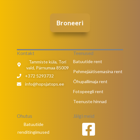
Broneeri
Kontakt
Teenused
Batuutide rent
Tammiste küla, Tori
vald, Pärnumaa 85009
Pehmejäätisemasina rent
+372 5293732
Õhupallimaja rent
info@hopsjatops.ee
Fotopeegli rent
Teenuste hinnad
Ohutus
Jälgi meid
Batuutide
renditingimused