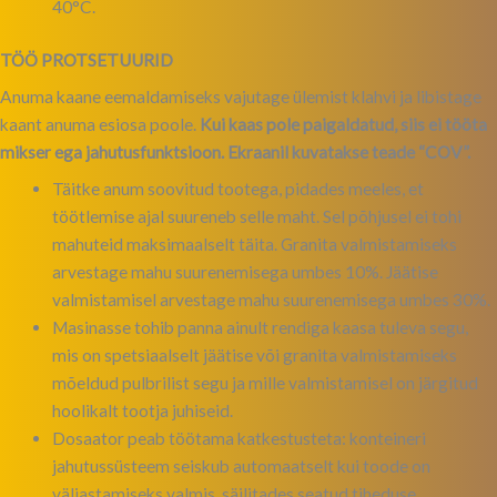
40°C.
TÖÖ PROTSETUURID
Anuma kaane eemaldamiseks vajutage ülemist klahvi ja libistage
kaant anuma esiosa poole.
Kui kaas pole paigaldatud, siis ei tööta
mikser ega jahutusfunktsioon. Ekraanil kuvatakse teade “COV”.
Täitke anum soovitud tootega, pidades meeles, et
töötlemise ajal suureneb selle maht. Sel põhjusel ei tohi
mahuteid maksimaalselt täita. Granita valmistamiseks
arvestage mahu suurenemisega umbes 10%. Jäätise
valmistamisel arvestage mahu suurenemisega umbes 30%.
Masinasse tohib panna ainult rendiga kaasa tuleva segu,
mis on spetsiaalselt jäätise või granita valmistamiseks
mõeldud pulbrilist segu ja mille valmistamisel on järgitud
hoolikalt tootja juhiseid.
Dosaator peab töötama katkestusteta: konteineri
jahutussüsteem seiskub automaatselt kui toode on
väljastamiseks valmis, säilitades seatud tiheduse.