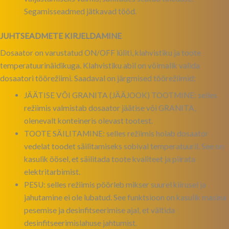
Segamisseadmed jätkavad tööd.
JUHTSEADMETE KIRJELDAMINE
Dosaator on varustatud ON/OFF lüliti, klahvistiku ja toote
temperatuurinäidikuga. Klahvistiku abil on võimalik valida
dosaatori töörežiimi. Saadaval on järgmised töörežiimid:
JÄÄTISE VÕI GRANITA (JÄÄJOOK) TOOTMINE: selles
režiimis valmistab dosaator jäätise või GRANITA,
olenevalt konteineris olevast tootest.
TOOTE SÄILITAMINE: selles režiimis hoiab dosaator
vedelat toodet säilitamiseks sobival temperatuuril. See on
kasulik öösel, et säilitada toote kvaliteet ja piirata
elektritarbimist.
PESU: selles režiimis pöörleb mikser suurel kiirusel ja
jahutamine ei ole lubatud. See funktsioon on kasulik masina
pesemise ja desinfitseerimise ajal, et vältida
desinfitseerimislahuse jahtumist.