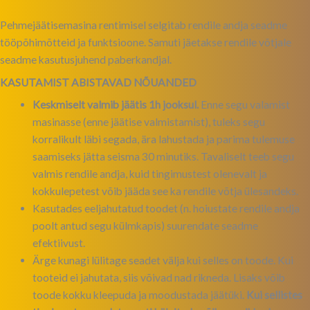
Pehmejäätisemasina rentimisel selgitab rendile andja seadme
tööpõhimõtteid ja funktsioone. Samuti jäetakse rendile võtjale
seadme kasutusjuhend paberkandjal.
KASUTAMIST ABISTAVAD NÕUANDED
Keskmiselt valmib jäätis 1h jooksul.
Enne segu valamist
masinasse (enne jäätise valmistamist), tuleks segu
korralikult läbi segada, ära lahustada ja parima tulemuse
saamiseks jätta seisma 30 minutiks. Tavaliselt teeb segu
valmis rendile andja, kuid tingimustest olenevalt ja
kokkulepetest võib jääda see ka rendile võtja ülesandeks.
Kasutades eeljahutatud toodet (n. hoiustate rendile andja
poolt antud segu külmkapis) suurendate seadme
efektiivust.
Ärge kunagi lülitage seadet välja kui selles on toode. Kui
tooteid ei jahutata, siis võivad nad rikneda. Lisaks võib
toode kokku kleepuda ja moodustada jäätüki.
Kui sellistes